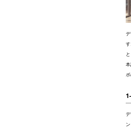
デ
す
と
本
ボ
1
デ
ン