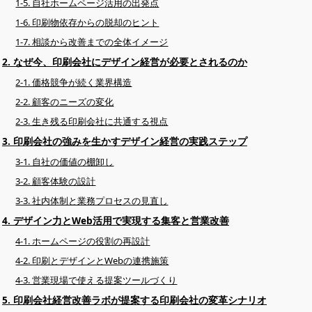
1-5. 自社ホームページ活用の出発点
1-6. 印刷物依存からの脱却のヒント
1-7. 相談から改善までの全体イメージ
2. なぜ今、印刷会社にデザイン経営が必要とされるのか
2-1. 価格競争が続く業界構造
2-2. 顧客のニーズの変化
2-3. 生き残る印刷会社に共通する視点
3. 印刷会社の強みを生かすデザイン経営の実践ステップ
3-1. 自社の価値の棚卸し
3-2. 顧客体験の設計
3-3. 社内体制と業務プロセスの見直し
4. デザイン力とWeb活用で実現する集客と営業改善
4-1. ホームページの役割の再設計
4-2. 印刷とデザインとWebの連携施策
4-3. 営業現場で使える提案ツールづくり
5. 印刷会社経営改善ラボが提案する印刷会社の変革シナリオ