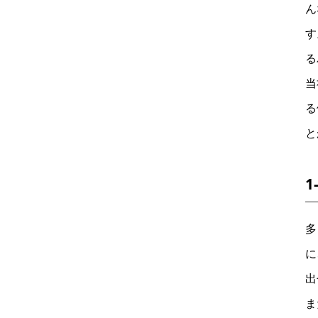
ん
す
る
当
る
と
多
に
出
ま